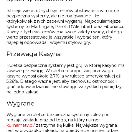
Istnieje wiele różnych systemów obstawiania w ruletce
bezpieczna systemy, ale nie ma gwarancji, że
którykolwiek z nich zapewni wygraną. Najpopularniejsze
systemy to Martingale, Paroli, D’Alembert oraz Fibonacci.
Każdy z tych systemów ma swoje zalety i wady, dlatego
warto przetestować je wszystkie i wybrać ten, który
najlepiej odpowiada Twojemu stylowi gry.
Przewaga Kasyna
Ruletka bezpieczna systemy jest grą, w której kasyno ma
zawsze przewagę. W ruletce europejskiej przewaga
kasyna wynosi około 2.7%, a w ruletce amerykańskiej aż
5.26%. Dlatego ważne jest, aby zachować ostrożność i
grać odpowiedzialnie, nie stawiając wszystkich pieniędzy
na jedno zakład.
Wygrane
Wygrane w ruletce bezpieczna systemy zależą od
rodzaju zakładu oraz od tego, na który numer
kulinarnatv.pl/
zatrzyma się kulka. Największa wygrana
jest w przypadku zakładu na pojedynczy numer, gdzie