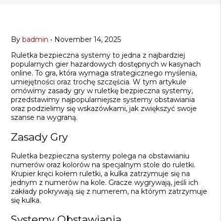
By
badmin
•
November 14, 2025
Ruletka bezpieczna systemy to jedna z najbardziej
popularnych gier hazardowych dostępnych w kasynach
online. To gra, która wymaga strategicznego myślenia,
umiejętności oraz trochę szczęścia. W tym artykule
omówimy zasady gry w ruletkę bezpieczna systemy,
przedstawimy najpopularniejsze systemy obstawiania
oraz podzielimy się wskazówkami, jak zwiększyć
swoje
szanse na wygraną.
Zasady Gry
Ruletka bezpieczna systemy polega na obstawianiu
numerów oraz kolorów na specjalnym stole do ruletki.
Krupier kręci kołem ruletki, a kulka zatrzymuje się na
jednym z numerów na kole. Gracze wygrywają, jeśli ich
zakłady pokrywają się z numerem, na którym zatrzymuje
się kulka.
Systemy Obstawiania